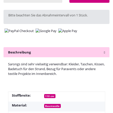
x
Bitte beachten Sie das Abnahmeintervall von 1 Stück.
Beschreibung
Sarongs sind sehr vielseitig verwendbar: Kleider, Taschen, Kissen,
Badetuch für den Strand, Bezug für Paravents oder andere
textile Projekte im Innenbereich.
Stoffbreite:
110 cm
Material:
Baumwolle