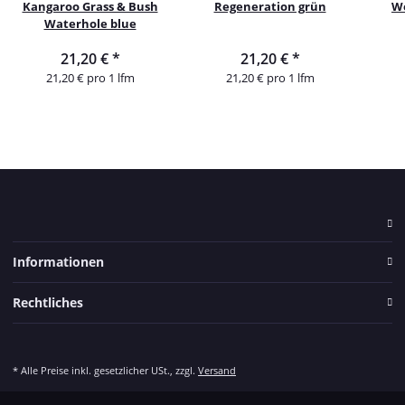
Kangaroo Grass & Bush
Regeneration grün
W
Waterhole blue
21,20 €
*
21,20 €
*
21,20 € pro 1 lfm
21,20 € pro 1 lfm
Informationen
Rechtliches
* Alle Preise inkl. gesetzlicher USt., zzgl.
Versand