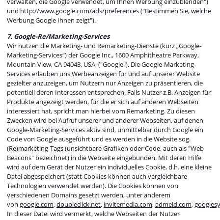
verwalten, die Google verwendet, um Ihnen Werbung einzublenden")
und
http://www.google.com/ads/preferences
("Bestimmen Sie, welche
Werbung Google Ihnen zeigt").
7. Google-Re/Marketing-Services
Wir nutzen die Marketing- und Remarketing-Dienste (kurz „Google-
Marketing-Services“) der Google Inc., 1600 Amphitheatre Parkway,
Mountain View, CA 94043, USA, ("Google"). Die Google-Marketing-
Services erlauben uns Werbeanzeigen für und auf unserer Website
gezielter anzuzeigen, um Nutzern nur Anzeigen zu präsentieren, die
potentiell deren Interessen entsprechen. Falls Nutzer z.B. Anzeigen für
Produkte angezeigt werden, für die er sich auf anderen Webseiten
interessiert hat, spricht man hierbei vom Remarketing. Zu diesen
Zwecken wird bei Aufruf unserer und anderer Webseiten, auf denen
Google-Marketing-Services aktiv sind, unmittelbar durch Google ein
Code von Google ausgeführt und es werden in die Website sog.
(Re)marketing-Tags (unsichtbare Grafiken oder Code, auch als "Web
Beacons" bezeichnet) in die Webseite eingebunden. Mit deren Hilfe
wird auf dem Gerät der Nutzer ein individuelles Cookie, d.h. eine kleine
Datei abgespeichert (statt Cookies können auch vergleichbare
Technologien verwendet werden). Die Cookies können von
verschiedenen Domains gesetzt werden, unter anderem
von
google.com
,
doubleclick.net
,
invitemedia.com
,
admeld.com
,
googles
In dieser Datei wird vermerkt, welche Webseiten der Nutzer