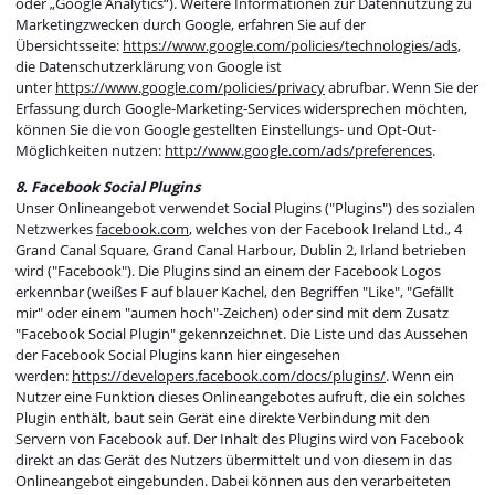
oder „Google Analytics“). Weitere Informationen zur Datennutzung zu
Marketingzwecken durch Google, erfahren Sie auf der
Übersichtsseite:
https://www.google.com/policies/technologies/ads
,
die Datenschutzerklärung von Google ist
unter
https://www.google.com/policies/privacy
abrufbar. Wenn Sie der
Erfassung durch Google-Marketing-Services widersprechen möchten,
können Sie die von Google gestellten Einstellungs- und Opt-Out-
Möglichkeiten nutzen:
http://www.google.com/ads/preferences
.
8. Facebook Social Plugins
Unser Onlineangebot verwendet Social Plugins ("Plugins") des sozialen
Netzwerkes
facebook.com
, welches von der Facebook Ireland Ltd., 4
Grand Canal Square, Grand Canal Harbour, Dublin 2, Irland betrieben
wird ("Facebook"). Die Plugins sind an einem der Facebook Logos
erkennbar (weißes F auf blauer Kachel, den Begriffen "Like", "Gefällt
mir" oder einem "aumen hoch"-Zeichen) oder sind mit dem Zusatz
"Facebook Social Plugin" gekennzeichnet. Die Liste und das Aussehen
der Facebook Social Plugins kann hier eingesehen
werden:
https://developers.facebook.com/docs/plugins/
. Wenn ein
Nutzer eine Funktion dieses Onlineangebotes aufruft, die ein solches
Plugin enthält, baut sein Gerät eine direkte Verbindung mit den
Servern von Facebook auf. Der Inhalt des Plugins wird von Facebook
direkt an das Gerät des Nutzers übermittelt und von diesem in das
Onlineangebot eingebunden. Dabei können aus den verarbeiteten