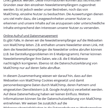
Links geklickt werden. Diese Informationen können aus technischen
Gründen zwar den einzelnen Newsletterempfängern zugeordnet
werden. Es ist jedoch weder unser Bestreben, noch das von
MailChimp, einzelne Nutzer zu beobachten. Die Auswertungen dienen
uns viel mehr dazu, die Lesegewohnheiten unserer Nutzer zu
erkennen und unsere Inhalte auf sie anzupassen oder unterschiedliche
Inhalte entsprechend den Interessen unserer Nutzer zu versenden.
Online-Aufruf und Datenmanagement
Es gibt Fälle, in denen wir die Newsletterempfänger auf die Webseiten
von MailChimp leiten. Z.B. enthalten unsere Newsletter einen Link, mit
dem die Newsletterempfänger die Newsletter online abrufen können
(z.B. bei Darstellungsproblemen im E-Mailprogramm). Ferner können
Newsletterempfänger ihre Daten, wie z.B. die E-Mailadresse
nachträglich korrigieren. Ebenso ist die Datenschutzerklärung von
MailChimp nur auf deren Seite abrufbar.
In diesem Zusammenhang wiesen wir darauf hin, dass auf den
Webseiten von MailChimp Cookies eingesetzt und damit
personenbezogene Daten durch MailChimp, deren Partnern und
eingesetzten Dienstleistern (z.B. Google Analytics) verarbeitet werden.
Auf diese Datenerhebung haben wir keinen Einfluss. Weitere
Informationen können Sie der Datenschutzerklärung von MailChimp
entnehmen. Wir weisen Sie zusätzlich auf die
Widerspruchsmöglichkeiten in die Datenerhebung zu Werbezwecken