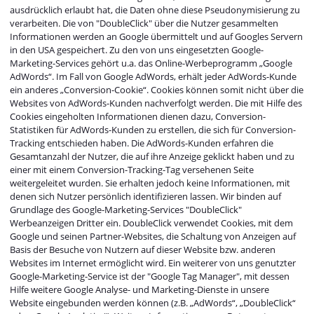
ausdrücklich erlaubt hat, die Daten ohne diese Pseudonymisierung zu
verarbeiten. Die von "DoubleClick" über die Nutzer gesammelten
Informationen werden an Google übermittelt und auf Googles Servern
in den USA gespeichert. Zu den von uns eingesetzten Google-
Marketing-Services gehört u.a. das Online-Werbeprogramm „Google
AdWords“. Im Fall von Google AdWords, erhält jeder AdWords-Kunde
ein anderes „Conversion-Cookie“. Cookies können somit nicht über die
Websites von AdWords-Kunden nachverfolgt werden. Die mit Hilfe des
Cookies eingeholten Informationen dienen dazu, Conversion-
Statistiken für AdWords-Kunden zu erstellen, die sich für Conversion-
Tracking entschieden haben. Die AdWords-Kunden erfahren die
Gesamtanzahl der Nutzer, die auf ihre Anzeige geklickt haben und zu
einer mit einem Conversion-Tracking-Tag versehenen Seite
weitergeleitet wurden. Sie erhalten jedoch keine Informationen, mit
denen sich Nutzer persönlich identifizieren lassen. Wir binden auf
Grundlage des Google-Marketing-Services "DoubleClick"
Werbeanzeigen Dritter ein. DoubleClick verwendet Cookies, mit dem
Google und seinen Partner-Websites, die Schaltung von Anzeigen auf
Basis der Besuche von Nutzern auf dieser Website bzw. anderen
Websites im Internet ermöglicht wird. Ein weiterer von uns genutzter
Google-Marketing-Service ist der "Google Tag Manager", mit dessen
Hilfe weitere Google Analyse- und Marketing-Dienste in unsere
Website eingebunden werden können (z.B. „AdWords“, „DoubleClick“