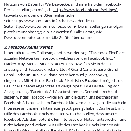
Nutzung von Daten für Werbezwecke, sind innerhalb der Facebook-
Profileinstellungen möglich:
https://www.facebook.com/settings?
tab=ads
oder über die US-amerikanische
Seite
http://www.aboutads.info/choices/
oder die EU-
Seite
http://www.youronlinechoices.com/
. Die Einstellungen erfolgen
plattformunabhängig, d.h. sie werden für alle Geräte, wie
Desktopcomputer oder mobile Geräte übernommen.
9. Facebook Remarketing
Innerhalb unseres Onlineangebotes werden sog. "Facebook-Pixel" des
sozialen Netzwerkes Facebook, welches von der Facebook Inc., 1
Hacker Way, Menlo Park, CA 94025, USA, bzw. falls Sie in der EU
ansässig sind, Facebook Ireland Ltd., 4 Grand Canal Square, Grand
Canal Harbour, Dublin 2, Irland betrieben wird ("Facebook"),
eingesetzt. Mit Hilfe des Facebook-Pixels ist es Facebook möglich, die
Besucher unseres Angebotes als Zielgruppe für die Darstellung von
Anzeigen, sog. "Facebook-Ads" zu bestimmen. Dementsprechend
setzen wir das Facebook -Pixel ein, um die durch uns geschalteten
Facebook-Ads nur solchen Facebook-Nutzern anzuzeigen, die auch ein
Interesse an unserem Internetangebot gezeigt haben. Das heisst, mit
Hilfe des Facebook -Pixels möchten wir sicherstellen, dass unsere
Facebook-Ads dem potentiellen Interesse der Nutzer entsprechen und
nicht belästigend wirken. Mit Hilfe des Facebook-Pixels können wir
ferner die Wirksamkeit der Facebook-Werbeanzeigen für statistische