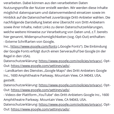
verarbeiten. Dabei können aus den verarbeiteten Daten
Nutzungsprofile der Nutzer erstellt werden. Wir werden diese Inhalte
möglichst datensparsam und datenvermeidend einsetzen sowie im
Hinblick auf die Datensicherheit zuverlässige Dritt-Anbieter wählen. Die
nachfolgende Darstellung bietet eine Übersicht von Dritt-Anbietern
sowie ihrer Inhalte, nebst Links zu deren Datenschutzerklärungen,
welche weitere Hinweise zur Verarbeitung von Daten und, z.T. bereits
hier genannt, Widerspruchsmöglichkeiten (sog. Opt-Out) enthalten:
- Externe Schriftarten von Google,
Inc.,
https://www.google.com/fonts
(„Google Fonts“). Die Einbindung
der Google Fonts erfolgt durch einen Serveraufruf bei Google (in der
Regel in den USA).
Datenschutzerklärung:
https://www.google.com/policies/privacy/
, Opt-
Out:
https://www.google.com/settings/ads/
.
- Landkarten des Dienstes „Google Maps“ des Dritt-Anbieters Google
Inc., 1600 Amphitheatre Parkway, Mountain View, CA 94043, USA,
gestellt.
Datenschutzerklärung:
https://www.google.com/policies/privacy/
, Opt-
Out:
https://www.google.com/settings/ads/
.
- Videos der Plattform „YouTube“ des Dritt-Anbieters Google Inc., 1600
Amphitheatre Parkway, Mountain View, CA 94043, USA.
Datenschutzerklärung:
https://www.google.com/policies/privacy/
, Opt-
Out:
https://www.google.com/settings/ads/
.