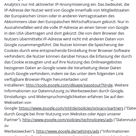
Analytics nur mit aktivierter IP-Anonymisierung ein. Das bedeutet, die
IP-Adresse der Nutzer wird von Google innerhalb von Mitgliedstaaten
der Europäischen Union oder in anderen Vertragsstaaten des
Abkommens über den Europäischen Wirtschaftsraum gekürzt. Nur in
Ausnahmefällen wird die volle IP-Adresse an einen Server von Google
in den USA übertragen und dort gekürzt. Die von dem Browser des
Nutzers übermittelte IP-Adresse wird nicht mit anderen Daten von
Google zusammengeführt. Die Nutzer können die Speicherung der
Cookies durch eine entsprechende Einstellung ihrer Browser-Software
verhindern; die Nutzer können darüber hinaus die Erfassung der durch
das Cookie erzeugten und auf ihre Nutzung des Onlineangebotes
bezogenen Daten an Google sowie die Verarbeitung dieser Daten
durch Google verhindern, indem sie das unter dem folgenden Link
verfügbare Browser-Plugin herunterladen und
installieren:
http://tools.google.com/dlpage/gaoptout?hl=de
. Weitere
Informationen zur Datennutzung zu Werbezwecken durch Google,
Einstellungs- und Widerspruchsmöglichkeiten erfahren Sie auf den
Webseiten von
Google:
https://www.google.com/intl/de/policies/privacy/partners
("Date
durch Google bei Ihrer Nutzung von Websites oder Apps unserer
Partner"),
http://www.google.com/policies/technologies/ads
("Datennutz
zu
Werbezwecken"),
http://www.google.de/settings/ads
("Informationen