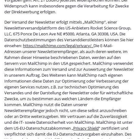
Vorgaben gem. Art. 21 DSGVO jederzeit widersprechen können. Der
Widerspruch kann insbesondere gegen die Verarbeitung für Zwecke
der Direktwerbung erfolgen.
Der Versand der Newsletter erfolgt mittels „MailChimp“, einer
Newsletterversandplattform des US-Anbieters Rocket Science Group,
LLC, 675 Ponce De Leon Ave NE #5000, Atlanta, GA 30308, USA. Die
Datenschutzbestimmungen des Versanddienstleisters können Sie hier
einsehen:
https://mailchimp.com/legal/privacy/.
Die E-Mail-
Adressen unserer Newsletterempfänger, als auch deren weitere, im
Rahmen dieser Hinweise beschriebenen Daten, werden auf den
Servern von MailChimp in den USA gespeichert. MailChimp verwendet
diese Informationen zum Versand und zur Auswertung der Newsletter
in unserem Auftrag. Des Weiteren kann MailChimp nach eigenen
Informationen diese Daten zur Optimierung oder Verbesserung der
eigenen Services nutzen, z.B. zur technischen Optimierung des
Versandes und der Darstellung der Newsletter oder für wirtschaftliche
Zwecke, um zu bestimmen aus welchen Ländern die Empfänger
kommen. MailChimp nutzt die Daten unserer
Newsletterempfänger jedoch nicht, um diese selbst anzuschreiben
oder an Dritte weiterzugeben. Wir vertrauen auf die Zuverlässigkeit
und die IT- sowie Datensicherheit von MailChimp. MailChimp ist unter
dem US-EU-Datenschutzabkommen „
Privacy Shield
“ zertifiziert und
verpflichtet sich damit die EU-Datenschutzvorgaben einzuhalten. Des