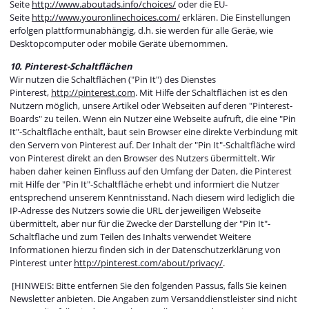
Seite
http://www.aboutads.info/choices/
oder die EU-
Seite
http://www.youronlinechoices.com/
erklären. Die Einstellungen
erfolgen plattformunabhängig, d.h. sie werden für alle Geräe, wie
Desktopcomputer oder mobile Geräte übernommen.
10. Pinterest-Schaltflächen
Wir nutzen die Schaltflächen ("Pin It") des Dienstes
Pinterest,
http://pinterest.com
. Mit Hilfe der Schaltflächen ist es den
Nutzern möglich, unsere Artikel oder Webseiten auf deren "Pinterest-
Boards" zu teilen. Wenn ein Nutzer eine Webseite aufruft, die eine "Pin
It"-Schaltfläche enthält, baut sein Browser eine direkte Verbindung mit
den Servern von Pinterest auf. Der Inhalt der "Pin It"-Schaltfläche wird
von Pinterest direkt an den Browser des Nutzers übermittelt. Wir
haben daher keinen Einfluss auf den Umfang der Daten, die Pinterest
mit Hilfe der "Pin It"-Schaltfläche erhebt und informiert die Nutzer
entsprechend unserem Kenntnisstand. Nach diesem wird lediglich die
IP-Adresse des Nutzers sowie die URL der jeweiligen Webseite
übermittelt, aber nur für die Zwecke der Darstellung der "Pin It"-
Schaltfläche und zum Teilen des Inhalts verwendet Weitere
Informationen hierzu finden sich in der Datenschutzerklärung von
Pinterest unter
http://pinterest.com/about/privacy/
.
[HINWEIS: Bitte entfernen Sie den folgenden Passus, falls Sie keinen
Newsletter anbieten. Die Angaben zum Versanddienstleister sind nicht