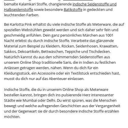
bemalte Kalamkari Stoffe, changierende
indische Seidenstoffe und
Halbseidenstoffe
sowie besondere
Batikstoffe
in gedeckten und
leuchtenden Farben.
Bei Karlotta Pink erhältst du viele indische Stoffe als Meterware, die auf
speziellen Webstühlen gewebt werden und sich daher sehr fein und
geschmeidig anfühlen. Dein ganz persönliches Märchen aus 1001
Nacht erlebst du durch indische Stoffe. Verarbeite das glänzende
Material zum Beispiel zu Kleidern, Röcken, Seidenhosen, Krawatten,
Sakkos, Dekoartikeln, Bettwäschen, Teppiche und Tischdecken.
Natürlich kannst du aus den schimmernden Seidenstoffen aus
unserem Online Shop traditionelle Saris, die in Indien zu festlichen
Anlässen getragen werden, nähen. Wenn du dich für ein
Kleidungsstück, ein Accessoire oder ein Textilstück entschieden hast,
musst du dich nur auf das Abenteuer einlassen.
Indische Stoffe, die du in unserem Online Shop als Meterware
bestellen kannst, bringen dich ins pulsierende Herz interessanter
Städte wie Mumbai oder Delhi. Du wirst spüren, was die Menschen
bewegt und welche aufregenden Geschichten aus der Vergangenheit
und der Gegenwart sie dir durch besondere indische Stoffe erzählen
möchten.