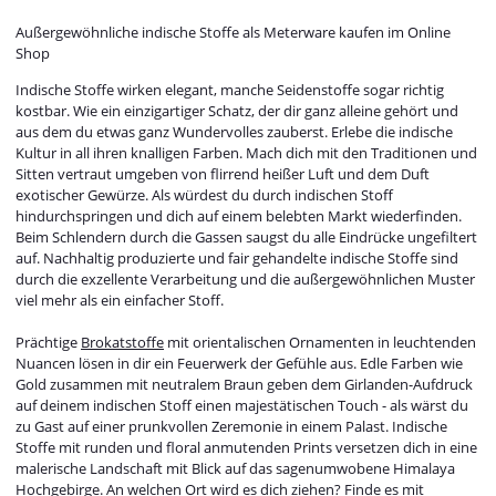
Außergewöhnliche indische Stoffe als Meterware kaufen im Online
Shop
Indische Stoffe wirken elegant, manche Seidenstoffe sogar richtig
kostbar. Wie ein einzigartiger Schatz, der dir ganz alleine gehört und
aus dem du etwas ganz Wundervolles zauberst. Erlebe die indische
Kultur in all ihren knalligen Farben. Mach dich mit den Traditionen und
Sitten vertraut umgeben von flirrend heißer Luft und dem Duft
exotischer Gewürze. Als würdest du durch indischen Stoff
hindurchspringen und dich auf einem belebten Markt wiederfinden.
Beim Schlendern durch die Gassen saugst du alle Eindrücke ungefiltert
auf. Nachhaltig produzierte und fair gehandelte indische Stoffe sind
durch die exzellente Verarbeitung und die außergewöhnlichen Muster
viel mehr als ein einfacher Stoff.
Prächtige
Brokatstoffe
mit orientalischen Ornamenten in leuchtenden
Nuancen lösen in dir ein Feuerwerk der Gefühle aus. Edle Farben wie
Gold zusammen mit neutralem Braun geben dem Girlanden-Aufdruck
auf deinem indischen Stoff einen majestätischen Touch - als wärst du
zu Gast auf einer prunkvollen Zeremonie in einem Palast. Indische
Stoffe mit runden und floral anmutenden Prints versetzen dich in eine
malerische Landschaft mit Blick auf das sagenumwobene Himalaya
Hochgebirge. An welchen Ort wird es dich ziehen? Finde es mit