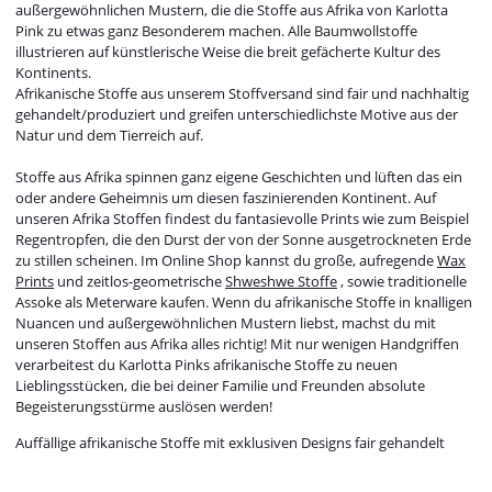
außergewöhnlichen Mustern, die die Stoffe aus Afrika von Karlotta
Pink zu etwas ganz Besonderem machen. Alle Baumwollstoffe
illustrieren auf künstlerische Weise die breit gefächerte Kultur des
Kontinents.
Afrikanische Stoffe aus unserem Stoffversand sind fair und nachhaltig
gehandelt/produziert und greifen unterschiedlichste Motive aus der
Natur und dem Tierreich auf.
Stoffe aus Afrika spinnen ganz eigene Geschichten und lüften das ein
oder andere Geheimnis um diesen faszinierenden Kontinent. Auf
unseren Afrika Stoffen findest du fantasievolle Prints wie zum Beispiel
Regentropfen, die den Durst der von der Sonne ausgetrockneten Erde
zu stillen scheinen. Im Online Shop kannst du große, aufregende
Wax
Prints
und zeitlos-geometrische
Shweshwe Stoffe
, sowie traditionelle
Assoke als Meterware kaufen. Wenn du afrikanische Stoffe in knalligen
Nuancen und außergewöhnlichen Mustern liebst, machst du mit
unseren Stoffen aus Afrika alles richtig! Mit nur wenigen Handgriffen
verarbeitest du Karlotta Pinks afrikanische Stoffe zu neuen
Lieblingsstücken, die bei deiner Familie und Freunden absolute
Begeisterungsstürme auslösen werden!
Auffällige afrikanische Stoffe mit exklusiven Designs fair gehandelt