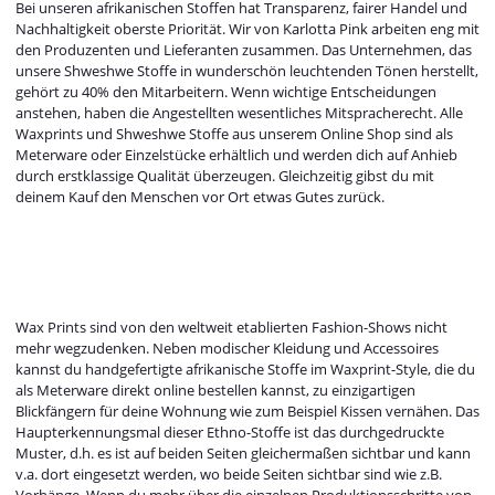
Bei unseren afrikanischen Stoffen hat Transparenz, fairer Handel und
Nachhaltigkeit oberste Priorität. Wir von Karlotta Pink arbeiten eng mit
den Produzenten und Lieferanten zusammen. Das Unternehmen, das
unsere Shweshwe Stoffe in wunderschön leuchtenden Tönen herstellt,
gehört zu 40% den Mitarbeitern. Wenn wichtige Entscheidungen
anstehen, haben die Angestellten wesentliches Mitspracherecht. Alle
Waxprints und Shweshwe Stoffe aus unserem Online Shop sind als
Meterware oder Einzelstücke erhältlich und werden dich auf Anhieb
durch erstklassige Qualität überzeugen. Gleichzeitig gibst du mit
deinem Kauf den Menschen vor Ort etwas Gutes zurück.
Wax Prints sind von den weltweit etablierten Fashion-Shows nicht
mehr wegzudenken. Neben modischer Kleidung und Accessoires
kannst du handgefertigte afrikanische Stoffe im Waxprint-Style, die du
als Meterware direkt online bestellen kannst, zu einzigartigen
Blickfängern für deine Wohnung wie zum Beispiel Kissen vernähen. Das
Haupterkennungsmal dieser Ethno-Stoffe ist das durchgedruckte
Muster, d.h. es ist auf beiden Seiten gleichermaßen sichtbar und kann
v.a. dort eingesetzt werden, wo beide Seiten sichtbar sind wie z.B.