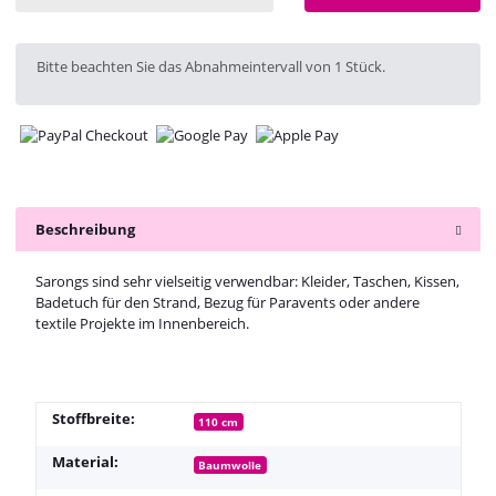
x
Bitte beachten Sie das Abnahmeintervall von 1 Stück.
Beschreibung
Sarongs sind sehr vielseitig verwendbar: Kleider, Taschen, Kissen,
Badetuch für den Strand, Bezug für Paravents oder andere
textile Projekte im Innenbereich.
Stoffbreite:
110 cm
Material:
Baumwolle