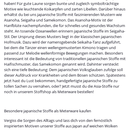
haben! Für gute Laune sorgen bunte und zugleich symbolträchtige
Motive wie leuchtende Koikarpfen und zarten Libellen. Darüber hinaus
erhältst du bei uns japanische Stoffe mit faszinierenden Mustern wie
Asanoha, Seigaiha und Samekomon. Das Asanoha-Motiv ist der
Hanfblüte nachempfunden, die für schnelles und gesundes Wachstum
steht. An tosende Ozeanwellen erinnern japanische Stoffe im Seigaiha-
Stil. Der Ursprung dieses Musters liegt in der klassischen japanischen
Hofmusik. Dazu wird der namensgebende Seikaiha-Tanz aufgeführt,
bei dem die Tänzer einen wellengemusterten Kimono tragen und
passend zur Melodie wellenförmige Bewegungen machen. Besonders
interessant ist die Bedeutung von traditionellen japanischen Stoffe mit
Haifischmuster, das Samekomon genannt wird. Dahinter versteckt
sich eine tiefe Bedeutung: Dem japanischen Volksglauben zufolge soll
dieser Aufdruck vor Krankheiten und dem Bösen schützen. Spätestens
jetzt hast du Lust bekommen, handgefertigte japanische Stoffe zu
tollen Sachen zu vernähen, oder? Jetzt musst du die Asia-Stoffe nur
noch in unserem Stoffshop als Meterware bestellen!
Besondere japanische Stoffe als Meterware kaufen
Vergiss die Sorgen des Alltags und lass dich von den fernöstlich
inspirierten Motiven unserer Stoffe aus Japan auf weichen Wolken