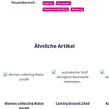
Einsatzbereich:
Interior
Accessoirs
Patchwork/Quilting
Kleidung
Ähnliche Artikel
Women collecting Water
Caming Ground 2 Red
Ra
purple