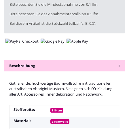
x
Bitte beachten Sie die Mindestabnahme von 0.1 lfm.
Bitte beachten Sie das Abnahmeintervall von 0.1 lfm.
Bei diesem Artikel ist die Stückzahl teilbar (z. B. 0,5).
Beschreibung
Gut fallende, hochwertige Baumwollstoffe mit traditionellen
australischen Aborigini-Mustern. Sie eignen sich fŸr Kleidung
aller Art, Accessoires, Innendekoration und Patchwork.
Stoffbreite:
110 cm
Material:
Baumwolle