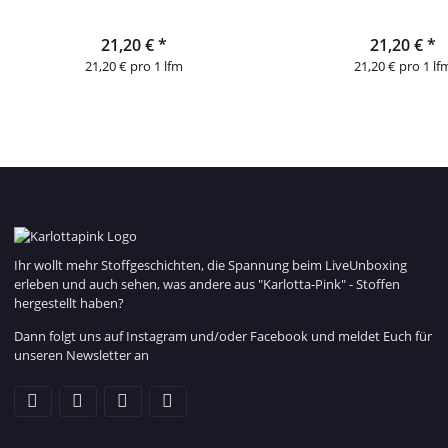
21,20 €
*
21,20 €
*
21,20 € pro 1 lfm
21,20 € pro 1 lf
Ihr wollt mehr Stoffgeschichten, die Spannung beim LiveUnboxing
erleben und auch sehen, was andere aus "Karlotta-Pink" - Stoffen
hergestellt haben?
Dann folgt uns auf Instagram und/oder Facebook und meldet Euch für
unseren Newsletter an