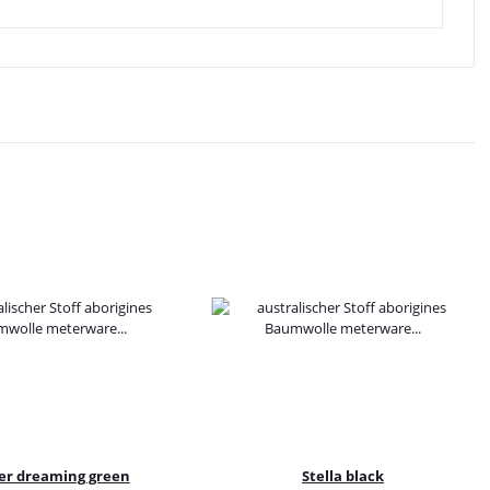
er dreaming green
Stella black