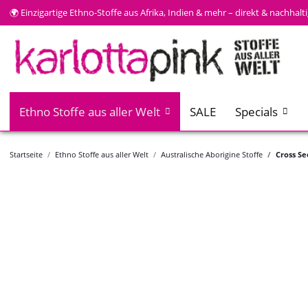
🌍 Einzigartige Ethno-Stoffe aus Afrika, Indien & mehr – direkt & nachhal
Ethno Stoffe aus aller Welt
SALE
Specials
Startseite
Ethno Stoffe aus aller Welt
Australische Aborigine Stoffe
Cross Se