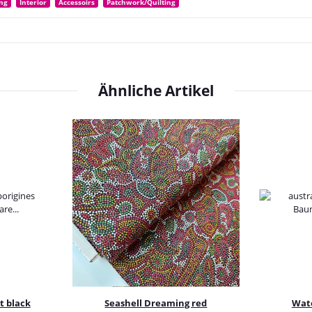
ng
Interior
Accessoirs
Patchwork/Quilting
Ähnliche Artikel
t black
Seashell Dreaming red
Wat