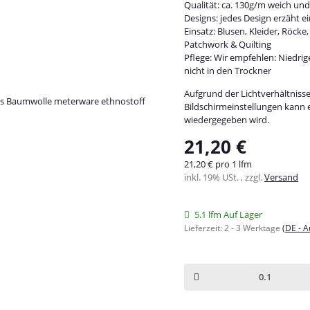
Qualität: ca. 130g/m weich und
Designs: jedes Design erzäht e
Einsatz: Blusen, Kleider, Röck
Patchwork & Quilting
Pflege: Wir empfehlen: Niedri
nicht in den Trockner
Aufgrund der Lichtverhältniss
Bildschirmeinstellungen kann 
wiedergegeben wird.
21,20 €
21,20 € pro 1 lfm
inkl. 19% USt. , zzgl.
Versand
5.1 lfm Auf Lager
Lieferzeit:
2 - 3 Werktage
(DE - 