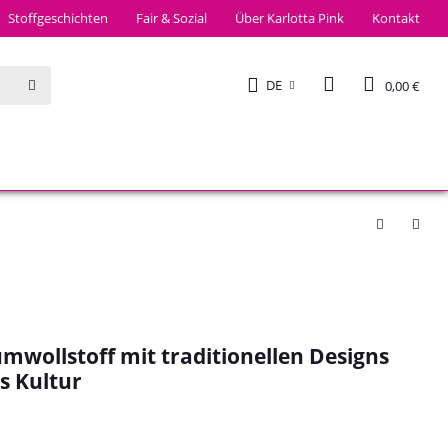
Stoffgeschichten
Fair & Sozial
Über Karlotta Pink
Kontakt
DE
0,00 €
mwollstoff mit traditionellen Designs
s Kultur