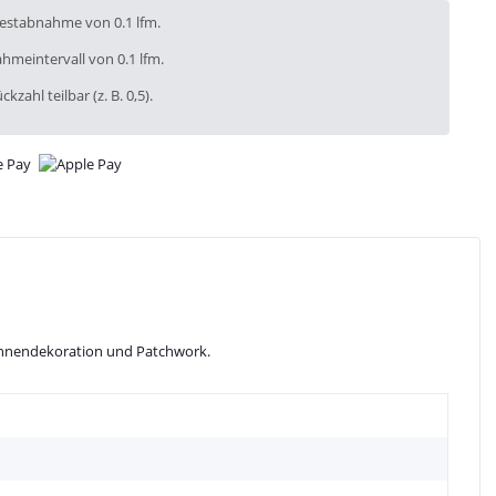
destabnahme von 0.1 lfm.
hmeintervall von 0.1 lfm.
ckzahl teilbar (z. B. 0,5).
s, Innendekoration und Patchwork.