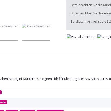
x
Bitte beachten Sie die Min
Bitte beachten Sie das Abna
Bei diesem Artikel ist die Stü
schen Aborigini-Mustern. Sie eignen sich fŸr Kleidung aller Art, Accessoire
m
olle