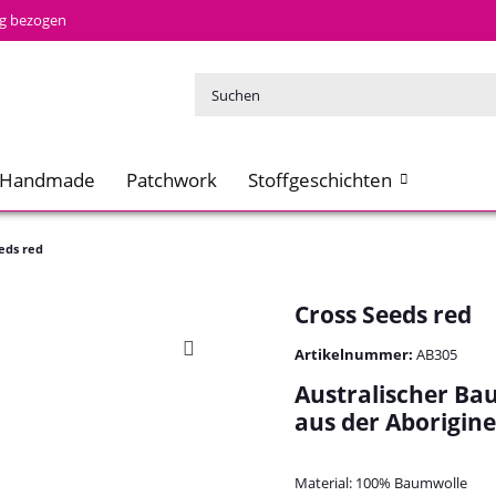
tig bezogen
Handmade
Patchwork
Stoffgeschichten
eds red
Cross Seeds red
Artikelnummer:
AB305
Australischer Bau
aus der Aborigine
Material: 100% Baumwolle