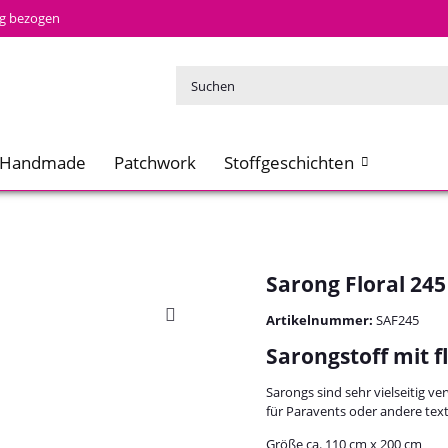
tig bezogen
Handmade
Patchwork
Stoffgeschichten
Sarong Floral 245
Artikelnummer:
SAF245
Sarongstoff mit 
Sarongs sind sehr vielseitig v
für Paravents oder andere text
Größe ca. 110 cm x 200 cm