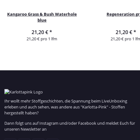
Kangaroo Grass & Bush Waterhole
Regeneration g
blue
21,20 €
*
21,20 €
*
21,20 € pro 1 lfm
21,20 € pro 1 lf
Ihr wollt mehr Stoffgeschichten, die Spannung beim LiveUnboxing
erleben und auch sehen, was andere aus "Karlotta-Pink" - Stoffen
hergestellt haben?
Dann folgt uns auf Instagram und/oder Facebook und meldet Euch für
unseren Newsletter an