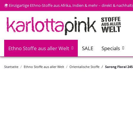
🌍 Einzigartige Ethno-Stoffe aus Afrika, Indien & mehr – direkt & nachhal
Ethno Stoffe aus aller Welt
SALE
Specials
Startseite
Ethno Stoffe aus aller Welt
Orientalische Stoffe
Sarong Floral 245