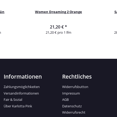
rün
Women Dreaming 2 Orange
S
21,20 €
*
m
21,20 € pro 1 lfm
2
Informationen
Rechtliches
Zahlungsmöglichkeiten
Widerrufsbutton
Versandinformationen
Impressum
Fair & Sozial
AGB
Über Karlotta Pink
Datenschutz
Widerrufsrecht