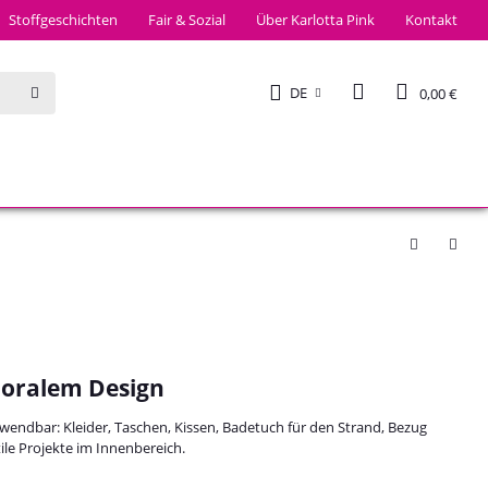
Stoffgeschichten
Fair & Sozial
Über Karlotta Pink
Kontakt
DE
0,00 €
floralem Design
erwendbar: Kleider, Taschen, Kissen, Badetuch für den Strand, Bezug
ile Projekte im Innenbereich.