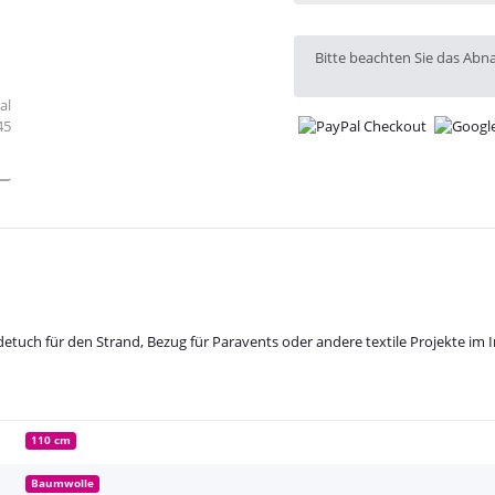
x
Bitte beachten Sie das Abn
adetuch für den Strand, Bezug für Paravents oder andere textile Projekte im 
110 cm
Baumwolle