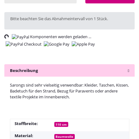
x
Bitte beachten Sie das Abnahmeintervall von 1 Stück.
ing...
Komponenten werden geladen ...
Beschreibung
Sarongs sind sehr vielseitig verwendbar: Kleider, Taschen, Kissen,
Badetuch für den Strand, Bezug für Paravents oder andere
textile Projekte im Innenbereich.
Stoffbreite:
110 cm
Material:
Baumwolle