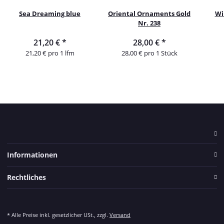
Sea Dreaming blue
Oriental Ornaments Gold
Wi
Nr. 238
21,20 €
*
28,00 €
*
21,20 € pro 1 lfm
28,00 € pro 1 Stück
Informationen
Rechtliches
* Alle Preise inkl. gesetzlicher USt., zzgl.
Versand