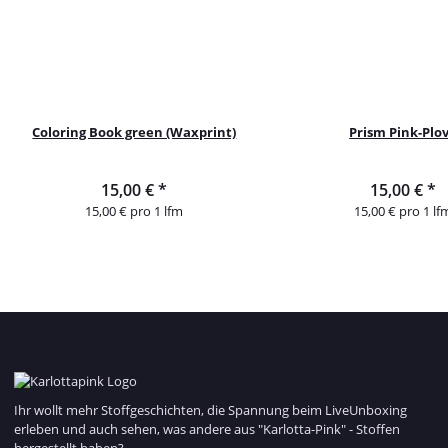
Coloring Book green (Waxprint)
Prism Pink-Plo
15,00 €
*
15,00 €
*
15,00 € pro 1 lfm
15,00 € pro 1 lf
Ihr wollt mehr Stoffgeschichten, die Spannung beim LiveUnboxing
erleben und auch sehen, was andere aus "Karlotta-Pink" - Stoffen