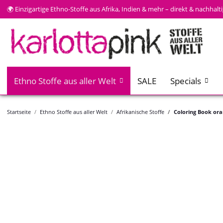
🌍 Einzigartige Ethno-Stoffe aus Afrika, Indien & mehr – direkt & nachhal
Ethno Stoffe aus aller Welt
SALE
Specials
Startseite
Ethno Stoffe aus aller Welt
Afrikanische Stoffe
Coloring Book ora