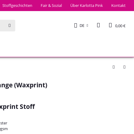
Stoffgeschichten
Fair & Sozial
Über Karlotta Pink
Kontakt
DE
0,00 €
ange (Waxprint)
print Stoff
uster
0gsm