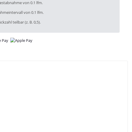
destabnahme von 0.1 lfm.
hmeintervall von 0.1 lfm.
ckzahl teilbar (z. B. 0,5).