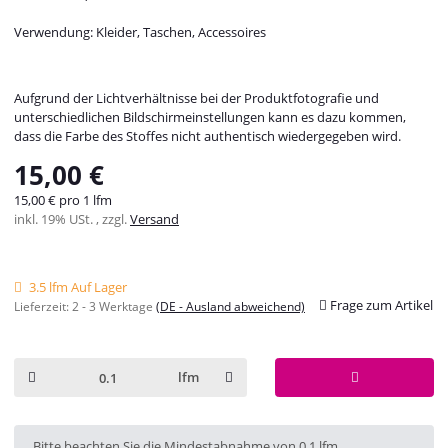
Verwendung: Kleider, Taschen, Accessoires
Aufgrund der Lichtverhältnisse bei der Produktfotografie und
unterschiedlichen Bildschirmeinstellungen kann es dazu kommen,
dass die Farbe des Stoffes nicht authentisch wiedergegeben wird.
15,00 €
15,00 € pro 1 lfm
inkl. 19% USt. , zzgl.
Versand
3.5 lfm Auf Lager
Frage zum Artikel
Lieferzeit:
2 - 3 Werktage
(DE - Ausland abweichend)
lfm
x
Bitte beachten Sie die Mindestabnahme von 0.1 lfm.