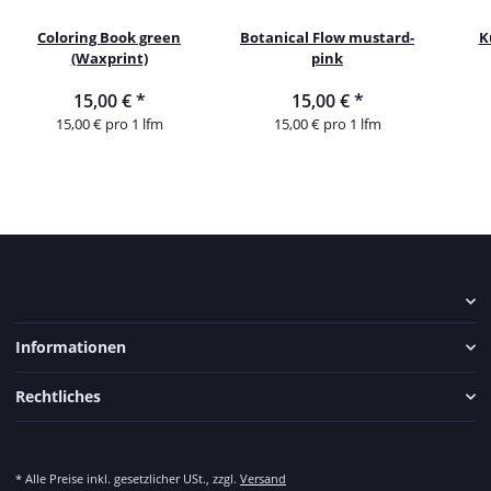
Coloring Book green
Botanical Flow mustard-
K
(Waxprint)
pink
15,00 €
*
15,00 €
*
15,00 € pro 1 lfm
15,00 € pro 1 lfm
Informationen
Rechtliches
* Alle Preise inkl. gesetzlicher USt., zzgl.
Versand