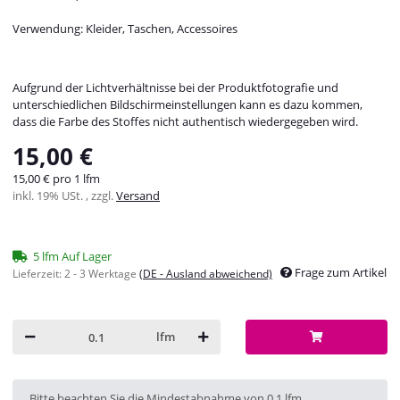
Verwendung: Kleider, Taschen, Accessoires
Aufgrund der Lichtverhältnisse bei der Produktfotografie und
unterschiedlichen Bildschirmeinstellungen kann es dazu kommen,
dass die Farbe des Stoffes nicht authentisch wiedergegeben wird.
15,00 €
15,00 € pro 1 lfm
inkl. 19% USt. , zzgl.
Versand
5 lfm Auf Lager
Frage zum Artikel
Lieferzeit:
2 - 3 Werktage
(DE - Ausland abweichend)
lfm
x
Bitte beachten Sie die Mindestabnahme von 0.1 lfm.