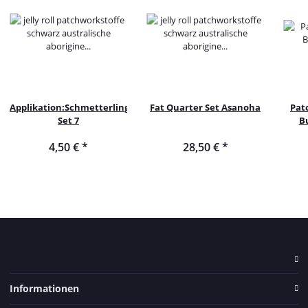
Applikation:Schmetterlinge
Fat Quarter Set Asanoha
Pat
Set 7
Bu
4,50 €
*
28,50 €
*
Informationen