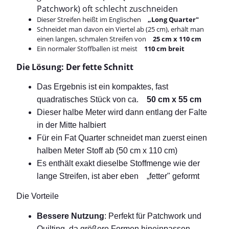
Patchwork) oft schlecht zuschneiden
Dieser Streifen heißt im Englischen
„Long Quarter"
Schneidet man davon ein Viertel ab (25 cm), erhält man
einen langen, schmalen Streifen von
25 cm x 110 cm
Ein normaler Stoffballen ist meist
110 cm breit
Die Lösung: Der fette Schnitt
Das Ergebnis ist ein kompaktes, fast
quadratisches Stück von ca.
50 cm x 55 cm
Dieser halbe Meter wird dann entlang der Falte
in der Mitte halbiert
Für ein Fat Quarter schneidet man zuerst einen
halben Meter Stoff ab (50 cm x 110 cm)
Es enthält exakt dieselbe Stoffmenge wie der
lange Streifen, ist aber eben „fetter" geformt
Die
Vorteile
Bessere Nutzung
: Perfekt für Patchwork und
Quilting, da größere Formen hineinpassen