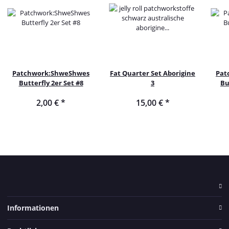
Patchwork:ShweShwes
Fat Quarter Set Aborigine
Pat
Butterfly 2er Set #8
3
Bu
2,00 €
*
15,00 €
*
Informationen