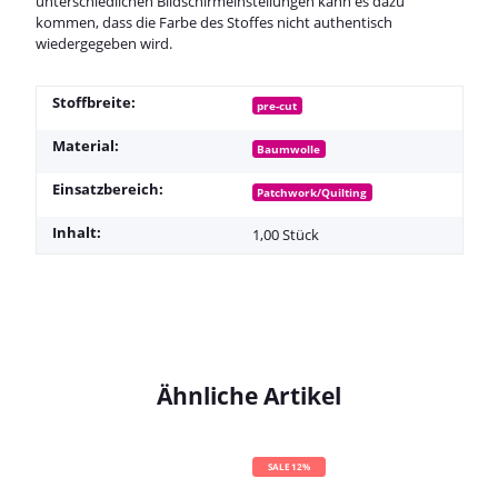
unterschiedlichen Bildschirmeinstellungen kann es dazu
kommen, dass die Farbe des Stoffes nicht authentisch
wiedergegeben wird.
Stoffbreite:
pre-cut
Material:
Baumwolle
Einsatzbereich:
Patchwork/Quilting
Inhalt:
1,00 Stück
Ähnliche Artikel
SALE 12%