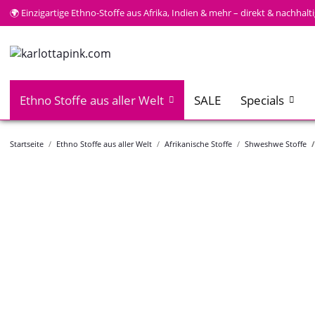
🌍 Einzigartige Ethno-Stoffe aus Afrika, Indien & mehr – direkt & nachhal
Ethno Stoffe aus aller Welt
SALE
Specials
Startseite
Ethno Stoffe aus aller Welt
Afrikanische Stoffe
Shweshwe Stoffe