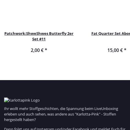
Patchwork:ShweShwes Butterfly 2er
Fat Quarter Set Abor
Set #11
2,00 €
*
15,00 €
*
Ihr wollt mehr Stoffgeschichten, die Spannung beim LiveUnboxing
erleben und auch sehen, was andere aus "Karlotta-Pink" - Stoffen
hergestellt haben?
Dann folgt uns auf Instagram und/oder Facebook und meldet Euch für