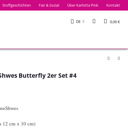
Stoffgeschichten
Fair & Sozial
Über Karlotta Pink
Kontakt
DE
0,00 €
wes Butterfly 2er Set #4
hweShwes
a 12 cm x 10 cm)