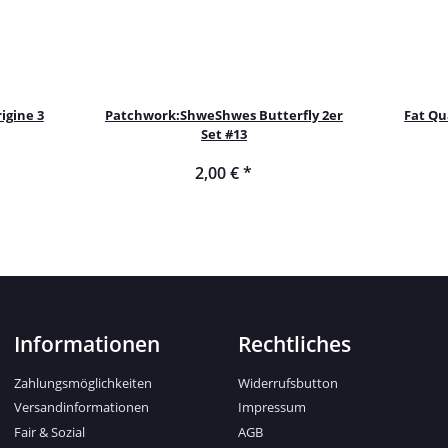
igine 3
Patchwork:ShweShwes Butterfly 2er
Fat Qu
Set #13
2,00 €
*
Informationen
Rechtliches
Zahlungsmöglichkeiten
Widerrufsbutton
Versandinformationen
Impressum
Fair & Sozial
AGB