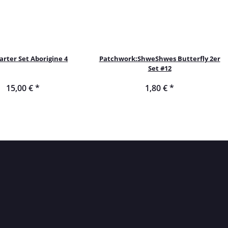
arter Set Aborigine 4
Patchwork:ShweShwes Butterfly 2er
Set #12
15,00 €
*
1,80 €
*