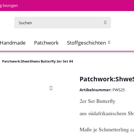
tig bezogen
Handmade
Patchwork
Stoffgeschichten
Patchwork:ShweShwes Butterfly 2er Set #4
Patchwork:ShweSh
Artikelnummer:
PWS25
2er Set Butterfly
aus südafrikanischem S
Maße je Schmetterling c