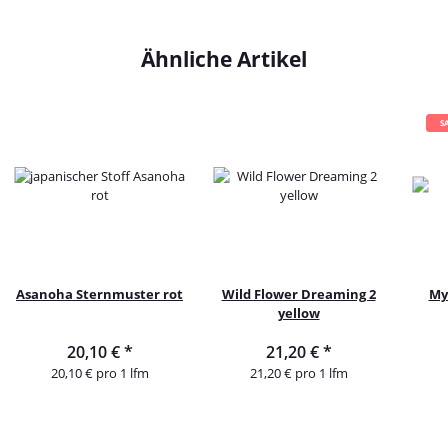
Ähnliche Artikel
S
Asanoha Sternmuster rot
Wild Flower Dreaming 2
My
yellow
20,10 €
*
21,20 €
*
20,10 € pro 1 lfm
21,20 € pro 1 lfm