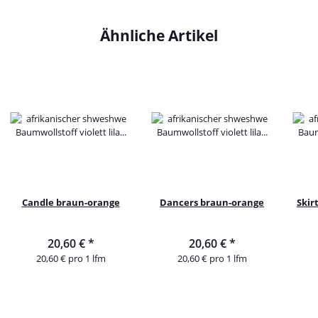
Ähnliche Artikel
Candle braun-orange
Dancers braun-orange
Skir
20,60 €
*
20,60 €
*
20,60 € pro 1 lfm
20,60 € pro 1 lfm