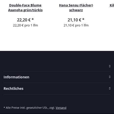
Double-Face Blume
Hana Sensu (Fächer)
Ki
Asanoha grün/türkis
schwarz
22,20 €
*
21,10 €
*
22,20 € pro 1 lfm
21,10 € pro 1 lfm
Informationen
Rechtliches
* Alle Preise inkl. gesetzlicher USt., zzgl.
Versand