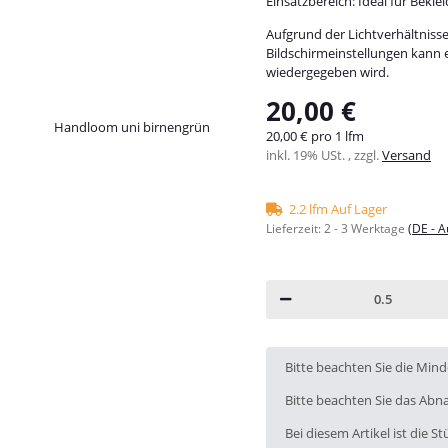
Einsatzbereich: Ideal für Bekle
Aufgrund der Lichtverhältniss
Bildschirmeinstellungen kann 
wiedergegeben wird.
20,00 €
20,00 € pro 1 lfm
inkl. 19% USt. , zzgl.
Versand
2.2 lfm Auf Lager
Lieferzeit:
2 - 3 Werktage
(DE - 
x
Bitte beachten Sie die Min
Bitte beachten Sie das Abna
Bei diesem Artikel ist die Stü