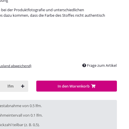
idung
e bei der Produktfotografie und unterschiedlichen
es dazu kommen, dass die Farbe des Stoffes nicht authentisch
Frage zum Artikel
Ausland abweichend)
In den Warenkorb
lfm
destabnahme von 0.5 lfm.
hmeintervall von 0.1 lfm.
ckzahl teilbar (z. B. 0,5).