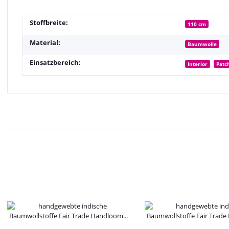
Stoffbreite:
110 cm
Material:
Baumwolle
Einsatzbereich:
Interior
Patc