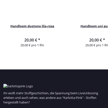
Handloom duotone lila-rosa
Handloom uni pu
20,00 €
*
20,00 €
*
20,00 € pro 1 lfm
20,00 € pro 1 lf
Ihr wollt mehr Stoffgeschichten, die Spannung beim LiveUnboxing
erleben und auch sehen, was andere aus "Karlotta-Pink" - Stoffen
hergestellt haben?