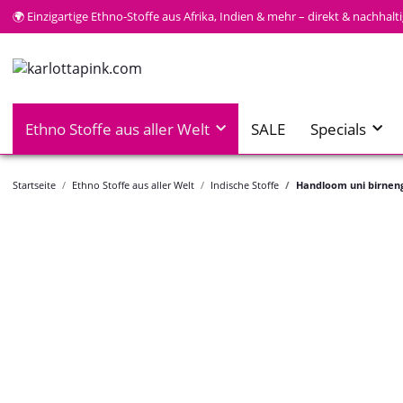
🌍 Einzigartige Ethno-Stoffe aus Afrika, Indien & mehr – direkt & nachhal
Ethno Stoffe aus aller Welt
SALE
Specials
Startseite
Ethno Stoffe aus aller Welt
Indische Stoffe
Handloom uni birnen