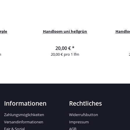
rple
Handloom uni hellgrün
Handloo
20,00 €
*
m
20,00 € pro 1 lfm
Informationen
Rechtliches
Zahlungsmöglichkeiten
Widerrufsbutton
Versandinformationen
Impressum
Fair & Sozial
AGB