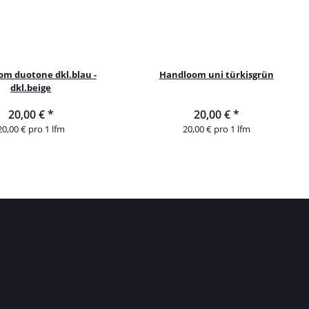
m duotone dkl.blau -
Handloom uni türkisgrün
dkl.beige
20,00 €
*
20,00 €
*
20,00 € pro 1 lfm
20,00 € pro 1 lfm