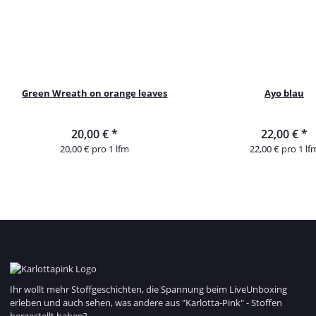
Green Wreath on orange leaves
Ayo blau
20,00 €
*
22,00 €
*
20,00 € pro 1 lfm
22,00 € pro 1 lf
Ihr wollt mehr Stoffgeschichten, die Spannung beim LiveUnboxing
erleben und auch sehen, was andere aus "Karlotta-Pink" - Stoffen