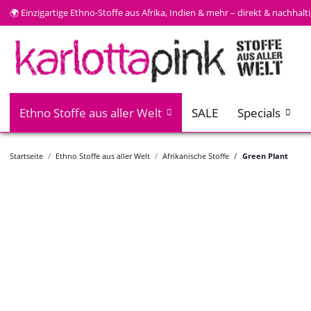
🌍 Einzigartige Ethno-Stoffe aus Afrika, Indien & mehr – direkt & nachhal
Ethno Stoffe aus aller Welt
SALE
Specials
Startseite
Ethno Stoffe aus aller Welt
Afrikanische Stoffe
Green Plant