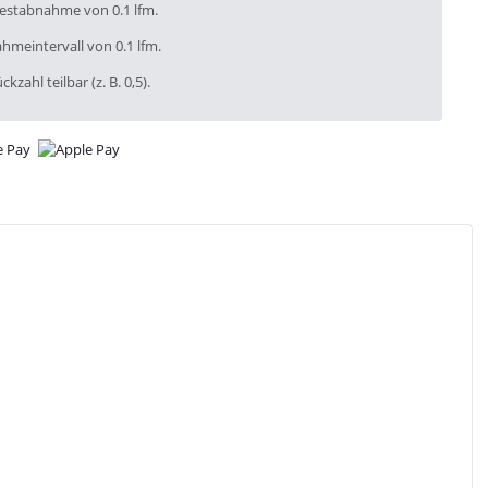
destabnahme von 0.1 lfm.
hmeintervall von 0.1 lfm.
ckzahl teilbar (z. B. 0,5).