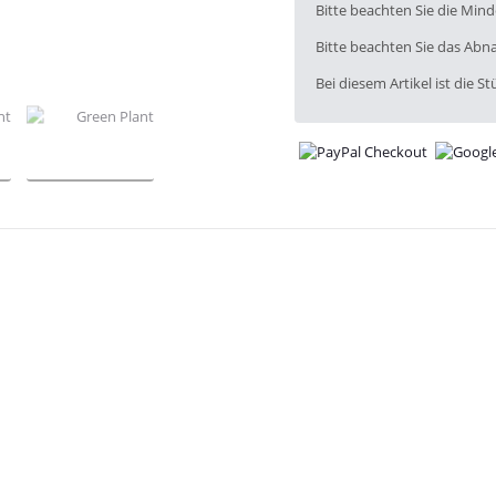
x
Bitte beachten Sie die Min
Bitte beachten Sie das Abna
Bei diesem Artikel ist die Stü