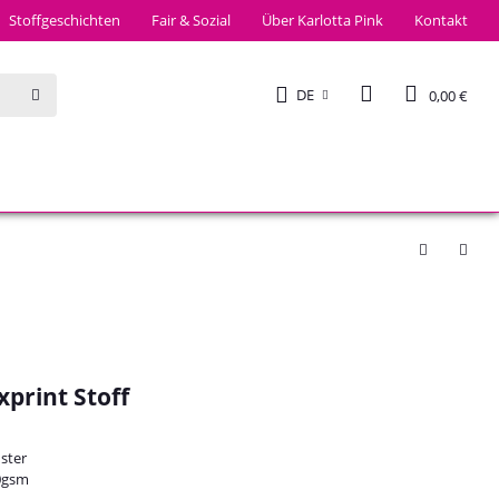
Stoffgeschichten
Fair & Sozial
Über Karlotta Pink
Kontakt
DE
0,00 €
print Stoff
uster
0gsm