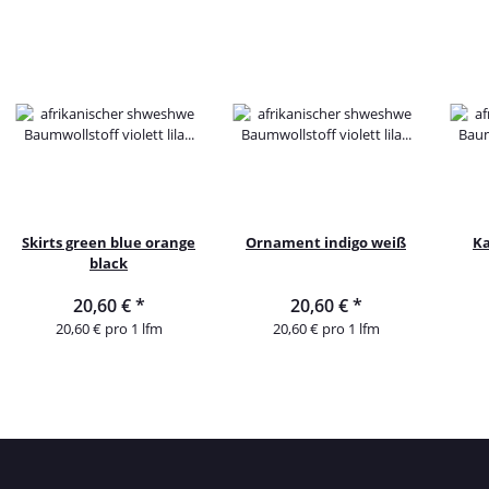
Skirts green blue orange
Ornament indigo weiß
Ka
black
20,60 €
*
20,60 €
*
20,60 € pro 1 lfm
20,60 € pro 1 lfm