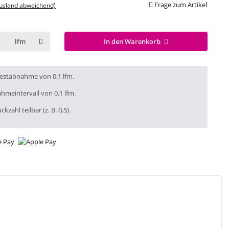
Frage zum Artikel
Ausland abweichend)
In den Warenkorb
lfm
destabnahme von 0.1 lfm.
hmeintervall von 0.1 lfm.
ckzahl teilbar (z. B. 0,5).