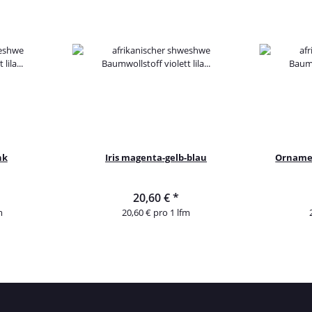
nk
Iris magenta-gelb-blau
Ornamen
20,60 €
*
m
20,60 € pro 1 lfm