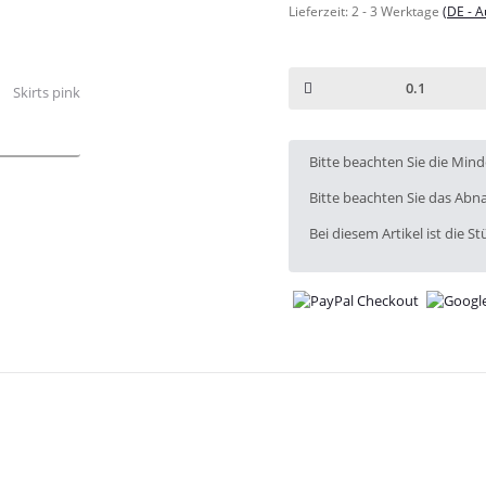
Lieferzeit:
2 - 3 Werktage
(DE - 
x
Bitte beachten Sie die Min
Bitte beachten Sie das Abna
Bei diesem Artikel ist die Stü