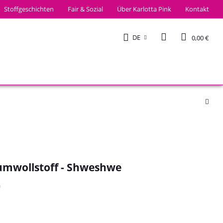
Stoffgeschichten
Fair & Sozial
Über Karlotta Pink
Kontakt
DE
0,00 €
umwollstoff - Shweshwe
a