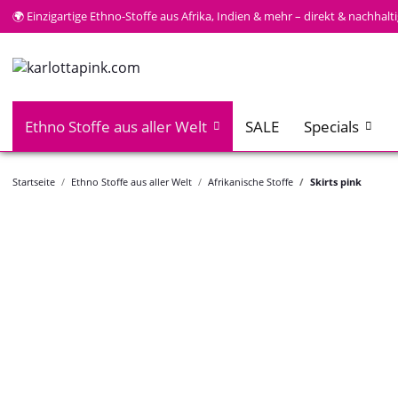
🌍 Einzigartige Ethno-Stoffe aus Afrika, Indien & mehr – direkt & nachhal
Ethno Stoffe aus aller Welt
SALE
Specials
Startseite
Ethno Stoffe aus aller Welt
Afrikanische Stoffe
Skirts pink