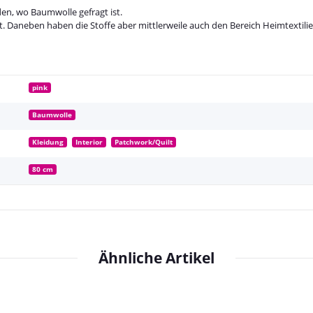
en, wo Baumwolle gefragt ist.
tzt. Daneben haben die Stoffe aber mittlerweile auch den Bereich Heimtextili
pink
Baumwolle
Kleidung
Interior
Patchwork/Quilt
80 cm
Ähnliche Artikel