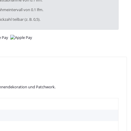
destabnahme von 0.1 lfm.
hmeintervall von 0.1 lfm.
ckzahl teilbar (z. B. 0,5).
s, Innendekoration und Patchwork.