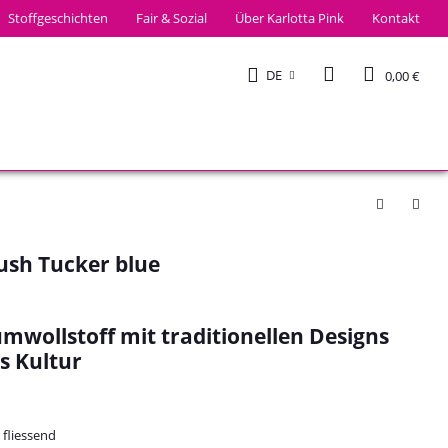
Stoffgeschichten
Fair & Sozial
Über Karlotta Pink
Kontakt
DE
0,00 €
sh Tucker blue
mwollstoff mit traditionellen Designs
s Kultur
 fliessend