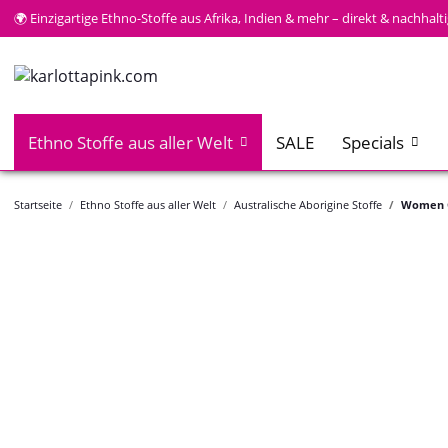
🌍 Einzigartige Ethno-Stoffe aus Afrika, Indien & mehr – direkt & nachhal
Ethno Stoffe aus aller Welt
SALE
Specials
Startseite
Ethno Stoffe aus aller Welt
Australische Aborigine Stoffe
Women G