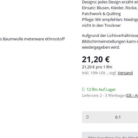
Designs: jedes Design erzäht e
Einsatz: Blusen, Kleider, Röck
Patchwork & Quilting
Pflege: Wir empfehlen: Niedri
nicht in den Trockner
Aufgrund der Lichtverhältniss
Bildschirmeinstellungen kann 
wiedergegeben wird.
21,20 €
21,20 € pro 1 lfm
inkl. 19% USt. , zzgl.
Versand
12 lfm Auf Lager
Lieferzeit:
2 - 3 Werktage
(DE - 
x