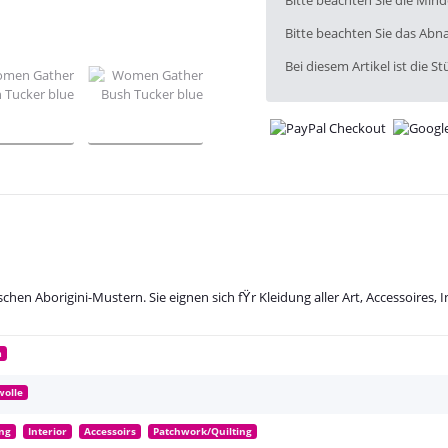
Bitte beachten Sie die Min
Bitte beachten Sie das Abna
Bei diesem Artikel ist die Stü
schen Aborigini-Mustern. Sie eignen sich fŸr Kleidung aller Art, Accessoire
m
olle
ng
Interior
Accessoirs
Patchwork/Quilting