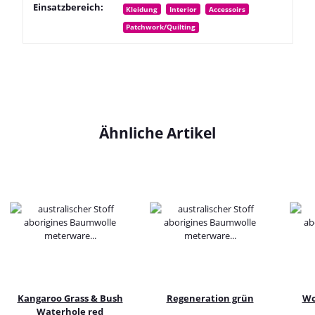
Einsatzbereich:
Kleidung
Interior
Accessoirs
Patchwork/Quilting
Ähnliche Artikel
Kangaroo Grass & Bush
Regeneration grün
Wo
Waterhole red