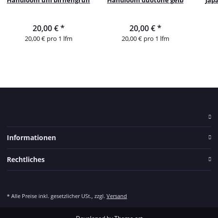
Handloom uni birnengrün
Handloom duotone gelb
Jap
20,00 €
*
20,00 €
*
20,00 € pro 1 lfm
20,00 € pro 1 lfm
Informationen
Rechtliches
* Alle Preise inkl. gesetzlicher USt., zzgl.
Versand