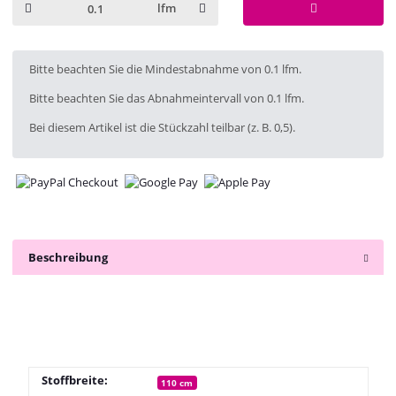
lfm
x
Bitte beachten Sie die Mindestabnahme von 0.1 lfm.
Bitte beachten Sie das Abnahmeintervall von 0.1 lfm.
Bei diesem Artikel ist die Stückzahl teilbar (z. B. 0,5).
Beschreibung
Stoffbreite:
110 cm