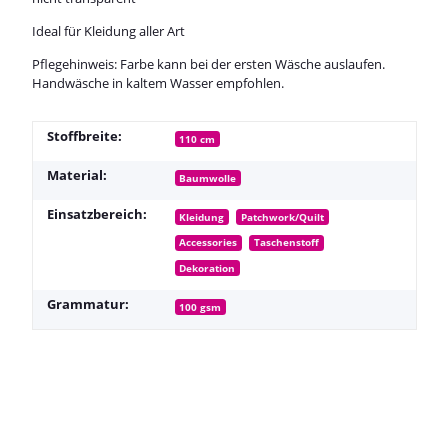
Ideal für Kleidung aller Art
Pflegehinweis: Farbe kann bei der ersten Wäsche auslaufen.
Handwäsche in kaltem Wasser empfohlen.
Stoffbreite:
110 cm
Material:
Baumwolle
Einsatzbereich:
Kleidung
Patchwork/Quilt
Accessories
Taschenstoff
Dekoration
Grammatur:
100 gsm