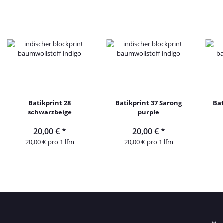
Batikprint 28
Batikprint 37 Sarong
Bat
schwarzbeige
purple
20,00 €
*
20,00 €
*
20,00 € pro 1 lfm
20,00 € pro 1 lfm