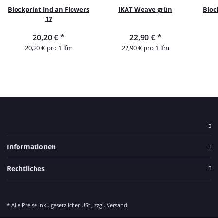
Blockprint Indian Flowers
IKAT Weave grün
Bloc
17
20,20 €
*
22,90 €
*
20,20 € pro 1 lfm
22,90 € pro 1 lfm
Informationen
Rechtliches
* Alle Preise inkl. gesetzlicher USt., zzgl.
Versand