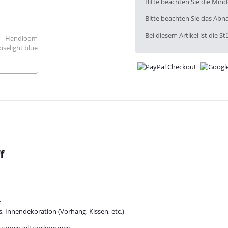
x
Bitte beachten Sie die Min
Bitte beachten Sie das Abna
Bei diesem Artikel ist die Stü
f
%
es, Innendekoration (Vorhang, Kissen, etc.)
n vereinzelt vorkommen.