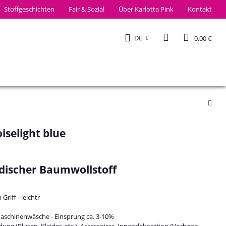
Stoffgeschichten
Fair & Sozial
Über Karlotta Pink
Kontakt
DE
0,00 €
selight blue
discher Baumwollstoff
riff - leichtr
Maschinenwäsche - Einsprung ca. 3-10%
idung (Blusen, Kleider, etc.), Accessoires, Innendekoration (Vorhang,