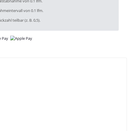
destabnahme von 0.1 lfm.
hmeintervall von 0.1 lfm.
ckzahl teilbar (z. B. 0,5).