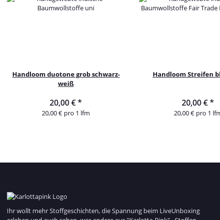
Handloom duotone grob schwarz-
Handloom Streifen bl
weiß
20,00 €
*
20,00 €
*
20,00 € pro 1 lfm
20,00 € pro 1 lf
Ihr wollt mehr Stoffgeschichten, die Spannung beim LiveUnboxing
erleben und auch sehen, was andere aus "Karlotta-Pink" - Stoffen