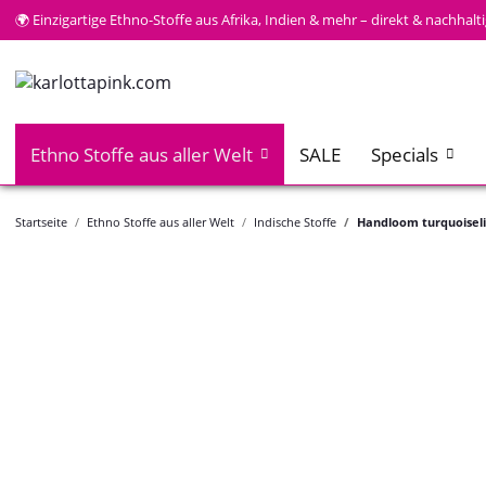
🌍 Einzigartige Ethno-Stoffe aus Afrika, Indien & mehr – direkt & nachhal
Ethno Stoffe aus aller Welt
SALE
Specials
Startseite
Ethno Stoffe aus aller Welt
Indische Stoffe
Handloom turquoiseli