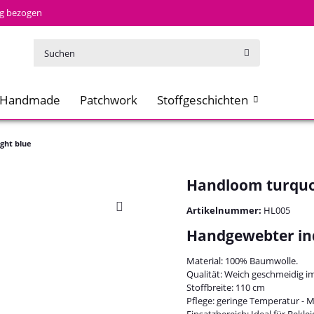
tig bezogen
Handmade
Patchwork
Stoffgeschichten
ght blue
Handloom turquoi
Artikelnummer:
HL005
Handgewebter in
Material: 100% Baumwolle.
Qualität: Weich geschmeidig im G
Stoffbreite: 110 cm
Pflege: geringe Temperatur - 
Einsatzbereich: Ideal für Bekle