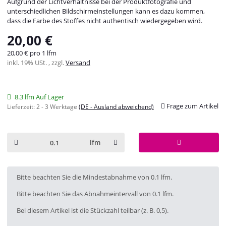
Aufgrund der Lichtverhältnisse bei der Produktfotografie und
unterschiedlichen Bildschirmeinstellungen kann es dazu kommen,
dass die Farbe des Stoffes nicht authentisch wiedergegeben wird.
20,00 €
20,00 € pro 1 lfm
inkl. 19% USt. , zzgl.
Versand
8.3 lfm Auf Lager
Frage zum Artikel
Lieferzeit:
2 - 3 Werktage
(DE - Ausland abweichend)
lfm
x
Bitte beachten Sie die Mindestabnahme von 0.1 lfm.
Bitte beachten Sie das Abnahmeintervall von 0.1 lfm.
Bei diesem Artikel ist die Stückzahl teilbar (z. B. 0,5).