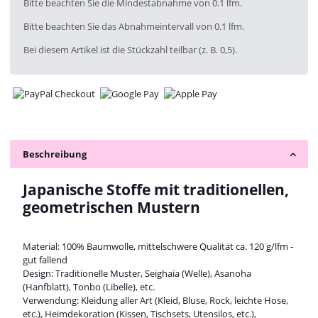
x
Bitte beachten Sie die Mindestabnahme von 0.1 lfm.
Bitte beachten Sie das Abnahmeintervall von 0.1 lfm.
Bei diesem Artikel ist die Stückzahl teilbar (z. B. 0,5).
Beschreibung
Japanische Stoffe mit traditionellen,
geometrischen Mustern
Material: 100% Baumwolle, mittelschwere Qualität ca. 120 g/lfm -
gut fallend
Design: Traditionelle Muster, Seighaia (Welle), Asanoha
(Hanfblatt), Tonbo (Libelle), etc.
Verwendung: Kleidung aller Art (Kleid, Bluse, Rock, leichte Hose,
etc.), Heimdekoration (Kissen, Tischsets, Utensilos, etc.),