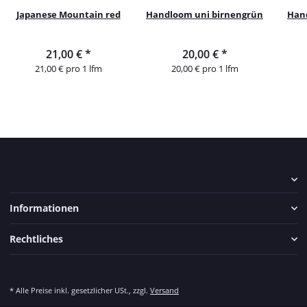
Japanese Mountain red
Handloom uni birnengrün
Han
21,00 €
*
20,00 €
*
21,00 € pro 1 lfm
20,00 € pro 1 lfm
Informationen
Rechtliches
* Alle Preise inkl. gesetzlicher USt., zzgl.
Versand