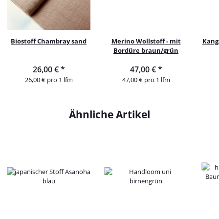
Biostoff Chambray sand
Merino Wollstoff - mit
Kang
Bordüre braun/grün
26,00 €
*
47,00 €
*
26,00 € pro 1 lfm
47,00 € pro 1 lfm
Ähnliche Artikel