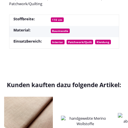
Patchwork/Quilting
Stoffbreite:
110 cm
Material:
Baumwolle
Einsatzbereich:
Interior
Patchwork/Quilt
Kleidung
Kunden kauften dazu folgende Artikel: