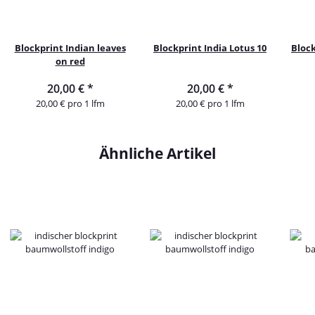
Blockprint Indian leaves
Blockprint India Lotus 10
Block
on red
20,00 €
*
20,00 €
*
20,00 € pro 1 lfm
20,00 € pro 1 lfm
Ähnliche Artikel