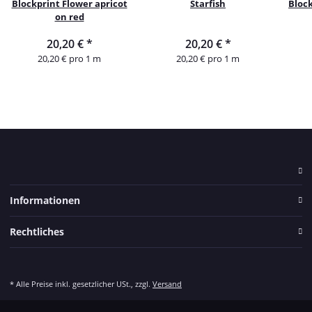
Blockprint Flower apricot
Starfish
Block
on red
20,20 €
*
20,20 €
*
20,20 € pro 1 m
20,20 € pro 1 m
Informationen
Rechtliches
* Alle Preise inkl. gesetzlicher USt., zzgl.
Versand