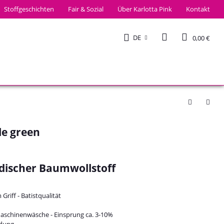
Stoffgeschichten
Fair & Sozial
Über Karlotta Pink
Kontakt
DE
0,00 €
le green
discher Baumwollstoff
Griff - Batistqualität
Maschinenwäsche - Einsprung ca. 3-10%
idung