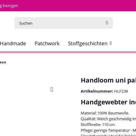
tig bezogen
Handmade
Patchwork
Stoffgeschichten
reen
Handloom uni pa
Artikelnummer:
HLF238
Handgewebter in
Material: 100% Baumwolle.
Qualität: Weich geschmeidig im 
Stoffbreite: 110 cm
Pflege: geringe Temperatur - 
Einsatzbereich: Ideal für Bekle