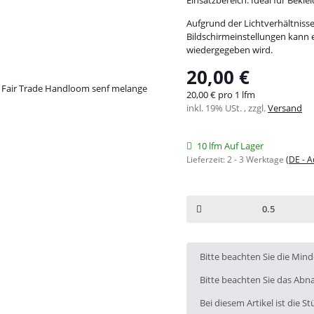
Aufgrund der Lichtverhältniss
Bildschirmeinstellungen kann 
wiedergegeben wird.
20,00 €
20,00 € pro 1 lfm
inkl. 19% USt. , zzgl.
Versand
10 lfm Auf Lager
Lieferzeit:
2 - 3 Werktage
(DE - 
x
Bitte beachten Sie die Min
Bitte beachten Sie das Abna
Bei diesem Artikel ist die Stü