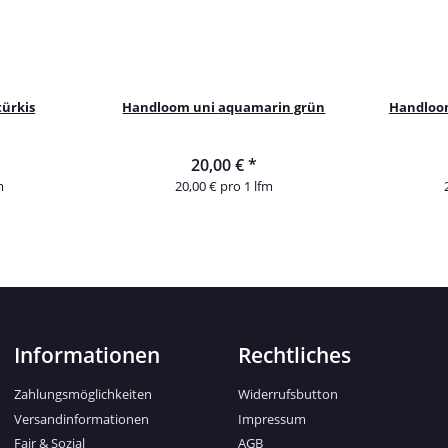
türkis
Handloom uni aquamarin grün
Handloom
20,00 €
*
m
20,00 € pro 1 lfm
Informationen
Rechtliches
Zahlungsmöglichkeiten
Widerrufsbutton
Versandinformationen
Impressum
Fair & Sozial
AGB