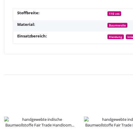
Stoffbreite:
110 cm
Material:
Baumwolle
Einsatzbereich:
Kleidung
Int