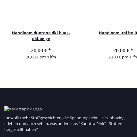
Handloom duotone dkl.blau -
Handloom uni hell
dkl.beige
20,00 €
*
20,00 €
*
20,00 € pro 1 lfm
20,00 € pro 1 lf
Ihr wollt mehr Stoffgeschichten, die Spannung beim LiveUnboxing
erleben und auch sehen, was andere aus "Karlotta-Pink" - Stoffen
hergestellt haben?